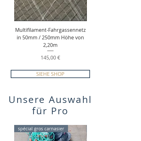
Multifilament-Fahrgassennetz
in 50mm / 250mm Höhe von
Straßenbahnnetz in 
2,20m
250mm Höhe von 1
Preis
145,00 €
SIEHE SHOP
Unsere Auswahl
für Pro
spécial gros carnasier
spécial Silure