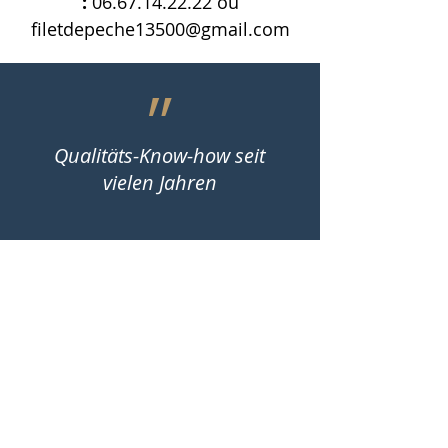
:
06.67.14.22.22
ou
filetdepeche13500@gmail.com
״
Qualitäts-Know-how seit
vielen Jahren