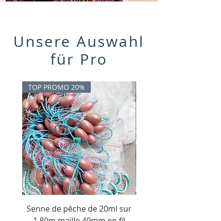
Unsere Auswahl
für Pro
TOP PROMO 20%
TOP PROMO 20%
Senne de pêche de 20ml sur
20ml x 2m Angelwad
1.80m maille 40mm en fil
Mitteltasche zugn