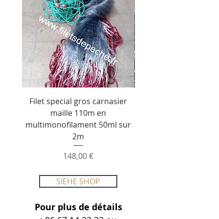
Filet special gros carnasier
Filet special silure fil
maille 110m en
MultiMonofilament d
multimonofilament 50ml sur
long de 50ml sur
2m
Preis
148,00 €
SIEHE SHOP
Pour plus de détails