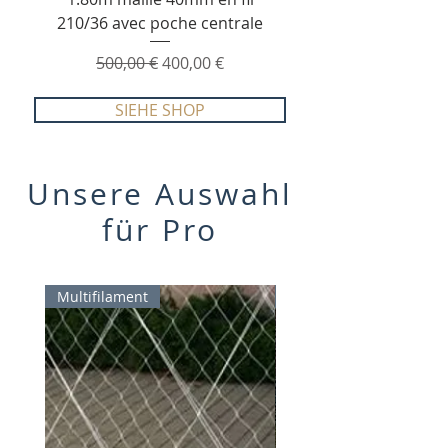
210/36 avec poche centrale
Standardpreis
Sale-Preis
500,00 €
400,00 €
SIEHE SHOP
Unsere Auswahl
für Pro
Multifilament
Top plaisancier